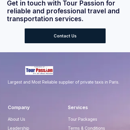
Get in touch with Tour Passion for
reliable and professional travel and
transportation services.
Contact Us
Largest and Most Reliable supplier of private taxis in Paris.
Company
Services
About Us
Tour Packages
Leadership
Terms & Conditions