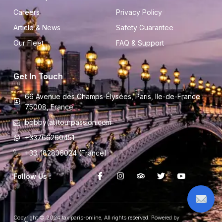
Careers
Privacy Policy
Article & News
Safety Guarantee
Our Fleet
FAQ & Support
Get In Touch
66 Avenue des Champs-Élysées, Paris, Ile-de-France
75008, France.
bobby(at)tourpassion.com
+33766260451
+33-182836024 (France)
Follow Us :
Copyright © 2024 taxiparis-online, All rights reserved. Powered by