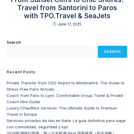
Travel from Santorini to Paros
with TPO.Travel & SeaJets
June 17, 2025
Search
SEARCH
Recent Posts
Private Transfer from CDG Airport to Montmartre: The Guide to
Stress-Free Paris Arrivals
Coach from Paris to Lyon: Comfortable Group Travel & Private
Coach Hire Guide
Luxury Chauffeur Services: The Ultimate Guide to Premium
Travel in Europe
Servicios privados de taxi en Italia: La guía definitiva para viajar
con comodidad, seguridad y lujo
2026欧洲旅行指南：第一次去欧洲 Best 国家推荐（超全攻略）