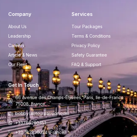
Company
Services
About Us
Tour Packages
Leadership
Terms & Conditions
Careers
Privacy Policy
Article & News
Safety Guarantee
Our Fleet
FAQ & Support
Get In Touch
66 Avenue des Champs-Élysées, Paris, Ile-de-France
75008, France.
bobby(at)tourpassion.com
+33766260451
+33-182836024 (France)