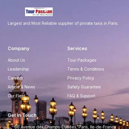
Largest and Most Reliable supplier of private taxis in Paris.
Company
Services
About Us
Tour Packages
Leadership
Terms & Conditions
Careers
Privacy Policy
Article & News
Safety Guarantee
Our Fleet
FAQ & Support
Get In Touch
66 Avenue des Champs-Élysées, Paris, Ile-de-France