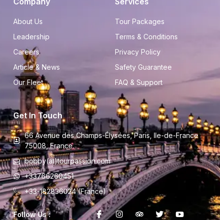
Company
Services
About Us
Tour Packages
Leadership
Terms & Conditions
Careers
Privacy Policy
Article & News
Safety Guarantee
Our Fleet
FAQ & Support
Get In Touch
66 Avenue des Champs-Élysées, Paris, Ile-de-France
75008, France.
bobby(at)tourpassion.com
+33766260451
+33-182836024 (France)
Follow Us :