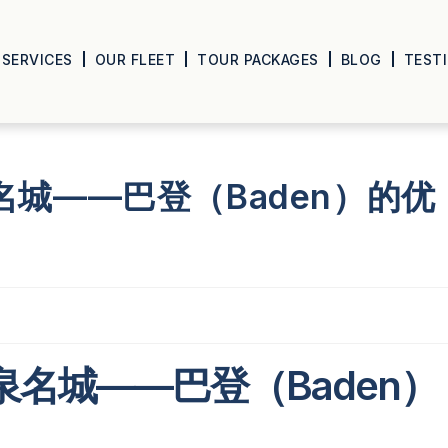
SERVICES
OUR FLEET
TOUR PACKAGES
BLOG
TEST
城——巴登（Baden）的优
名城——巴登（Baden）