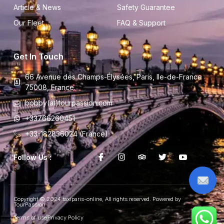
Article & News
Safety Guarantee
Our Fleet
FAQ & Support
Get In Touch
66 Avenue des Champs-Élysées, Paris, Ile-de-France
75008, France.
bobby(at)tourpassion.com
+33766260451
+33-182836024 (France)
Follow Us :
Copyright © 2024 taxiparis-online, All rights reserved. Powered by
TourPassion
Terms of use
Privacy Policy