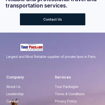
transportation services.
Contact Us
Largest and Most Reliable supplier of private taxis in Paris.
Company
Services
About Us
Tour Packages
Leadership
Terms & Conditions
Careers
Privacy Policy