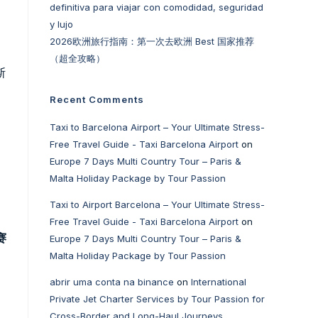
definitiva para viajar con comodidad, seguridad
y lujo
2026欧洲旅行指南：第一次去欧洲 Best 国家推荐
（超全攻略）
斯
Recent Comments
Taxi to Barcelona Airport – Your Ultimate Stress-
Free Travel Guide - Taxi Barcelona Airport
on
Europe 7 Days Multi Country Tour – Paris &
Malta Holiday Package by Tour Passion
Taxi to Airport Barcelona – Your Ultimate Stress-
Free Travel Guide - Taxi Barcelona Airport
on
赛
Europe 7 Days Multi Country Tour – Paris &
Malta Holiday Package by Tour Passion
abrir uma conta na binance
on
International
Private Jet Charter Services by Tour Passion for
Cross-Border and Long-Haul Journeys