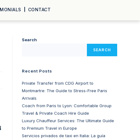
IMONIALS
CONTACT
的
Search
SEARCH
Recent Posts
Private Transfer from CDG Airport to
Montmartre: The Guide to Stress-Free Paris
Arrivals
Coach from Paris to Lyon: Comfortable Group
Travel & Private Coach Hire Guide
Luxury Chauffeur Services: The Ultimate Guide
德
to Premium Travel in Europe
Servicios privados de taxi en Italia: La guía