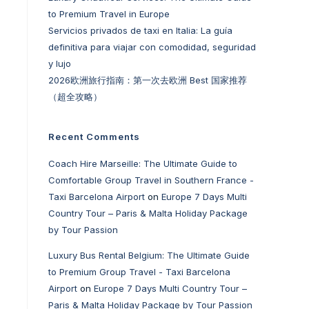
to Premium Travel in Europe
Servicios privados de taxi en Italia: La guía
definitiva para viajar con comodidad, seguridad
y lujo
2026欧洲旅行指南：第一次去欧洲 Best 国家推荐
（超全攻略）
Recent Comments
Coach Hire Marseille: The Ultimate Guide to
Comfortable Group Travel in Southern France -
Taxi Barcelona Airport
on
Europe 7 Days Multi
Country Tour – Paris & Malta Holiday Package
by Tour Passion
Luxury Bus Rental Belgium: The Ultimate Guide
to Premium Group Travel - Taxi Barcelona
Airport
on
Europe 7 Days Multi Country Tour –
Paris & Malta Holiday Package by Tour Passion