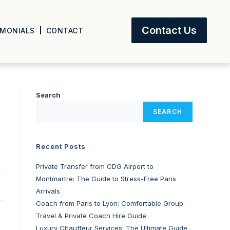
Contact Us
IMONIALS
CONTACT
美
Search
SEARCH
Recent Posts
Private Transfer from CDG Airport to
Montmartre: The Guide to Stress-Free Paris
Arrivals
Coach from Paris to Lyon: Comfortable Group
Travel & Private Coach Hire Guide
Luxury Chauffeur Services: The Ultimate Guide