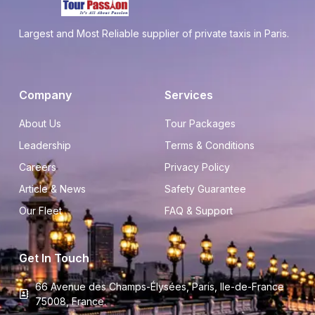
Largest and Most Reliable supplier of private taxis in Paris.
Company
Services
About Us
Tour Packages
Leadership
Terms & Conditions
Careers
Privacy Policy
Article & News
Safety Guarantee
Our Fleet
FAQ & Support
Get In Touch
66 Avenue des Champs-Élysées, Paris, Ile-de-France
75008, France.