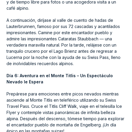
y de tiempo libre para fotos o una acogedora visita a un
café alpino.
A continuación, diríjase al valle de cuento de hadas de
Lauterbrunnen, famoso por sus 72 cascadas y acantilados
impresionantes. Camine por este encantador pueblo y
admire las impresionantes Cataratas Staubbach — una
verdadera maravilla natural. Por la tarde, relájese con un
tranquilo crucero por el Lago Brienz antes de regresar a
Lucerna por la noche con la ayuda de su Swiss Pass, lleno
de inolvidables recuerdos alpinos.
Día 6: Aventura en el Monte Titlis – Un Espectáculo
Nevado le Espera
Prepárese para emociones entre picos nevados mientras
asciende al Monte Titlis en teleférico utilizando su Swiss
Travel Pass. Cruce el Titlis Cliff Walk, viaje en el telesilla Ice
Flyer y contemple vistas panorámicas de infinita belleza
alpina. Después del descenso, tómese tiempo para explorar
el encantador pueblo de montaña de Engelberg. ¡Un día
épico en las montañas suizas!