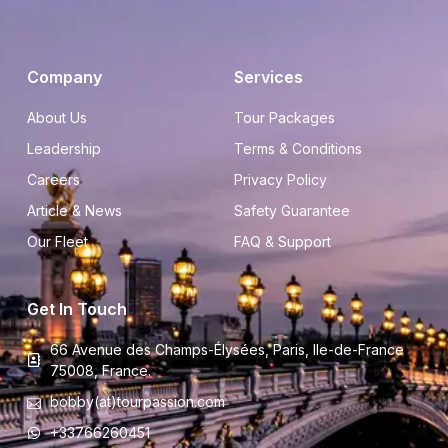
Company
Services
About Us
Tour Packages
Leadership
Terms & Conditions
Careers
Privacy Policy
Article & News
Safety Guarantee
Our Fleet
FAQ & Support
Get In Touch
66 Avenue des Champs-Élysées, Paris, Ile-de-France
75008, France.
bobby(at)tourpassion.com
+33766260451